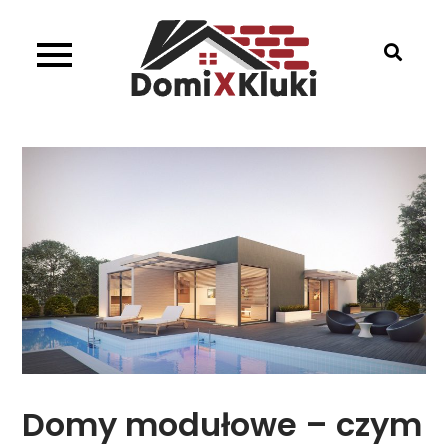
Skip
to
content
DomixKluki
Architektura w Twoim zasięgu
Domy modułowe – czym