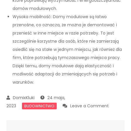
które poprawiają wytrzymałość i energooszczędność
domów modułowych.
Wysoka mobilność: Domy modułowe są łatwo
przenośne, co oznacza, że można je demontować i
przenieść w inne miejsce w razie potrzeby. To jest
szczególnie korzystne dla osób, które nie zamierzają
osiedlić się na stałe w jednym miejscu, jak również dla
firm, które potrzebują tymczasowego miejsca pracy.
Dzięki temu, domy modułowe dają elastyczność i
możliwość adaptacji do zmieniających się potrzeb i
warunków.
24 maja,
on
2023
Leave a Comment
BUDOWNICTWO
Domy
modułowe
–