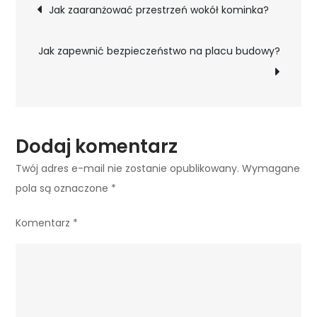
Nawigacja
Jak zaaranżować przestrzeń wokół kominka?
czym
wpisu
są
Jak zapewnić bezpieczeństwo na placu budowy?
i
jakie
mają
zalety?
Dodaj komentarz
Twój adres e-mail nie zostanie opublikowany.
Wymagane
pola są oznaczone
*
Komentarz
*