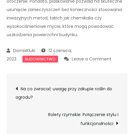
otoczenie. Ponadto, piaskowanie pozwala na skuteczne
usunięcie zanieczyszczeń bez konieczności stosowania
inwazyjnych metod, takich jak chemikalia czy
wysokociśnieniowe mycie, które mogą powodować
uszkodzenia powierzchni budynku.
12 czerwca,
on
2023
Leave a Comment
BUDOWNICTWO
Piaskowani
budynków
Nawigacja
–
Na co zwracać uwagę przy zakupie roślin do
skuteczny
ogrodu?
wpisu
sposób
na
Rolety rzymskie: Połączenie stylu i
odnowieni
funkcjonalności
elewacji